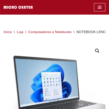
Pular
para
o
conteúdo
Início
\
Loja
\
Computadores e Notebooks
\
NOTEBOOK LENOVO 