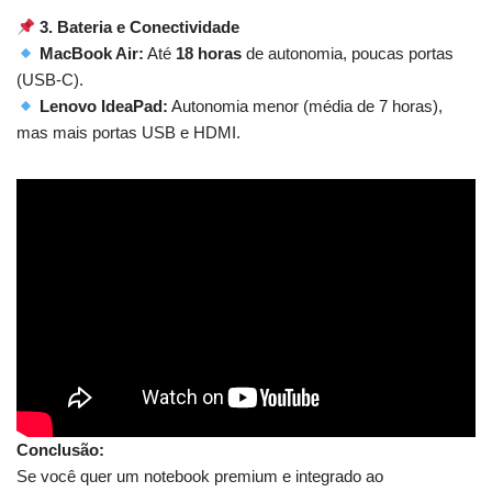
3. Bateria e Conectividade
MacBook Air:
Até
18 horas
de autonomia, poucas portas
(USB-C).
Lenovo IdeaPad:
Autonomia menor (média de 7 horas),
mas mais portas USB e HDMI.
Conclusão:
Se você quer um notebook premium e integrado ao