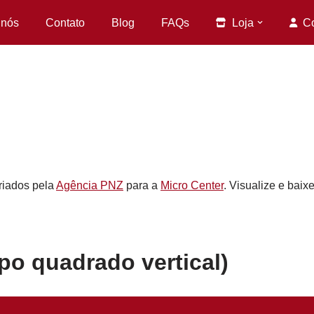
 nós
Contato
Blog
FAQs
Loja
C
riados pela
Agência PNZ
para a
Micro Center
. Visualize e baix
po quadrado vertical)