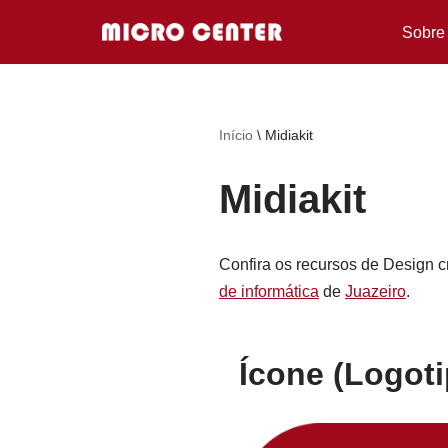
Sobre
Pular
para
o
Início
\
Midiakit
conteúdo
Midiakit
Confira os recursos de Design c
de informática
de
Juazeiro
.
Ícone (Logoti